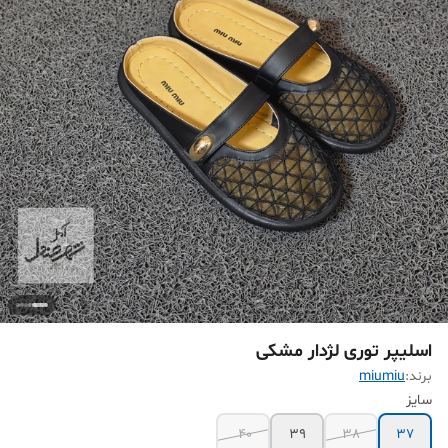
اسلیپر توری لژدار مشکی
برند:
miumiu
سایز
40
39
38
37