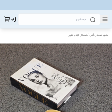
شهر صندل آمل.
/
صندل لژدار طبی