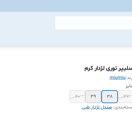
سلیپر توری لژدار کرم
ند:
miumiu
یز
40
39
38
37
ته‌بندی
:
صندل لژدار طبی