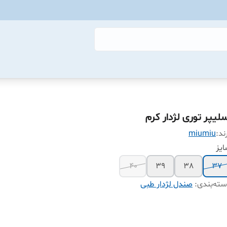
سلیپر توری لژدار کرم
ند:
miumiu
یز
40
39
38
37
ته‌بندی
:
صندل لژدار طبی