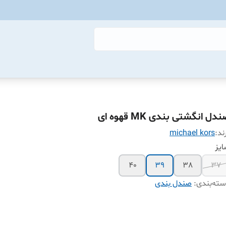
دل انگشتی بندی MK قهوه ای
ند:
michael kors
یز
40
39
38
37
ته‌بندی
:
صندل بندی