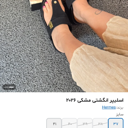
اسلیپر انگشتی مشکی ۲۰۲۶
برند:
Hermes
سایز
41
۴۰
۳۹
۳۸
۳۷