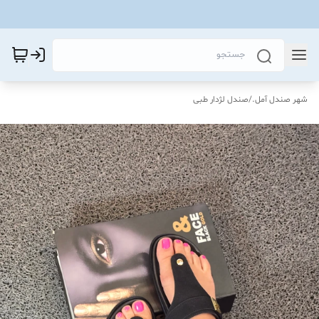
شهر صندل آمل.
/
صندل لژدار طبی