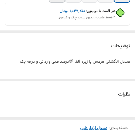
هر قسط با ترب‌پی:
۱٬۰۲۷٬۲۵۰
تومان
۴ قسط ماهانه. بدون سود، چک و ضامن.
توضیحات
صندل انگشتی هرمس با زیره آلفا 💯درصد طبی وارداتی و درجه یک
نظرات
دسته‌بندی
:
صندل لژدار طبی