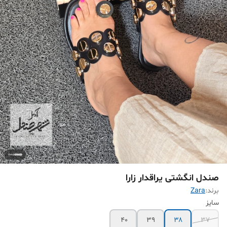
صندل انگشتی یراقدار زارا
برند:
Zara
سایز
۴۰
۳۹
۳۸
۳۷