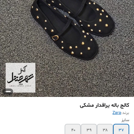
کالج باله یراقدار مشکی
برند:
Zara
سایز
۴۰
۳۹
۳۸
۳۷