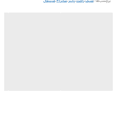
برچسب‌ها :
شیک
،
راحت
،
پاییز
،
سایز40
،
مینیمال