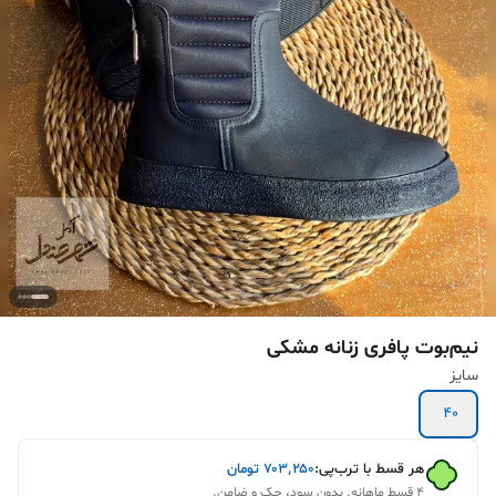
نیم‌بوت پافری زنانه مشکی
سایز
40
هر قسط با ترب‌پی:
۷۰۳٬۲۵۰
تومان
۴ قسط ماهانه. بدون سود، چک و ضامن.