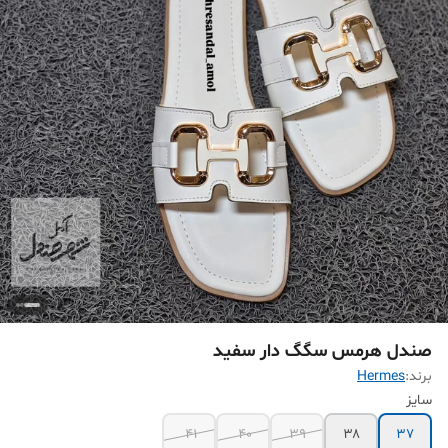
صندل هرمس سگگ دار سفید
برند:
Hermes
سایز
41
40
۳۹
۳۸
۳۷