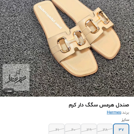
صندل هرمس سگگ دار کرم
برند:
Hermes
سایز
41
40
۳۹
۳۸
۳۷