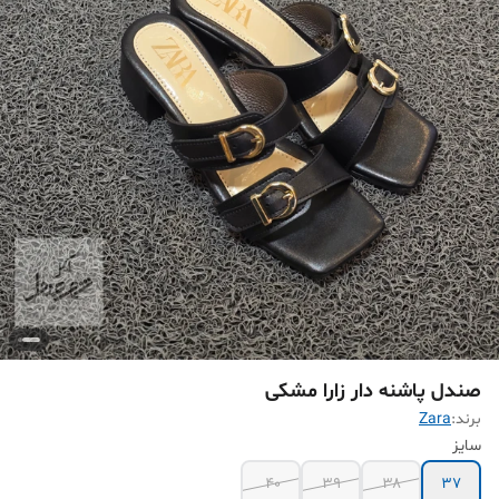
صندل پاشنه دار زارا مشکی
برند:
Zara
سایز
۴۰
۳۹
۳۸
۳۷