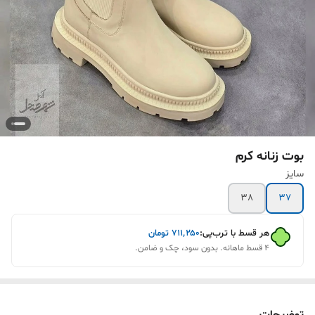
بوت زنانه کرم
سایز
38
37
هر قسط با ترب‌پی:
۷۱۱٬۲۵۰
تومان
۴ قسط ماهانه. بدون سود، چک و ضامن.
توضیحات