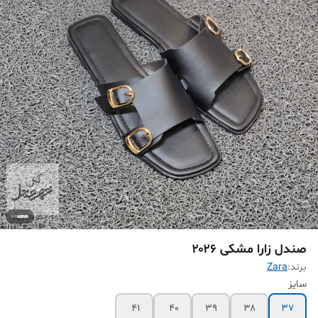
صندل زارا مشکی ۲۰۲۶
برند:
Zara
سایز
۴۱
۴۰
۳۹
۳۸
۳۷