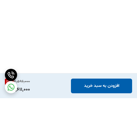
21
%
4,596,000
افزودن به سبد خرید
3,611,000