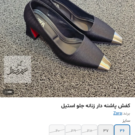
کفش پاشنه دار زنانه جلو استیل
برند:
Zara
سایز
40
39
38
37
36