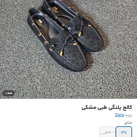
کالج پلنگی طبی مشکی
برند:
Zara
سایز
39
37