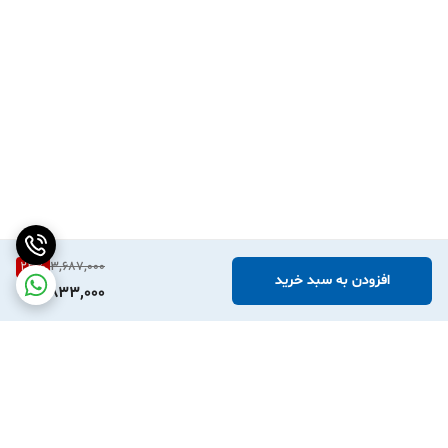
23
%
3,687,000
افزودن به سبد خرید
2,833,000