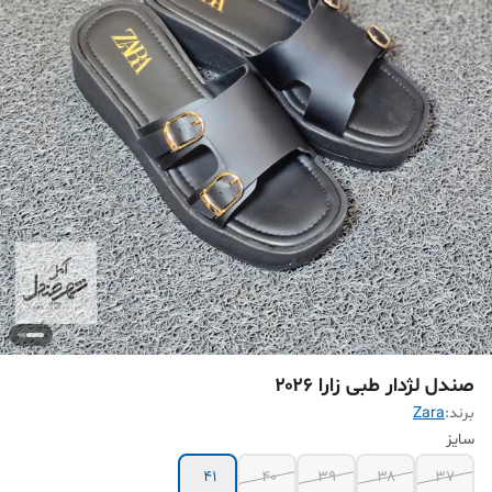
صندل لژدار طبی زارا ۲۰۲۶
برند:
Zara
سایز
۴۱
۴۰
۳۹
۳۸
۳۷