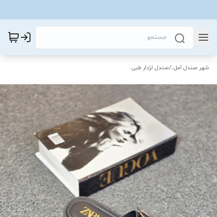
شهر صندل آمل.
/
صندل لژدار طبی