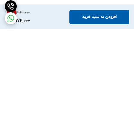
17
%
3,611,000
افزودن به سبد خرید
2,974,000
برگشت به بالا