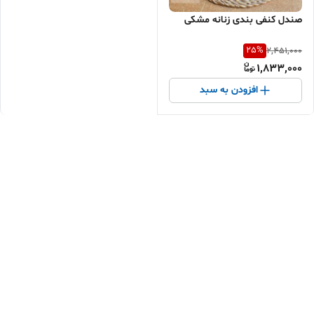
صندل کنفی بندی زنانه مشکی
25
%
2,451,000
1,833,000
افزودن به سبد